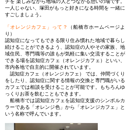
ジ
チを 楽しみながら地域の人とつながる憩いの場です。
一人じゃない、塚田がもっと好きになる時間を 一緒に
すごしましょう。
サ
「オレンジカフェ」って？
（船橋市ホームページよ
り）
認知症になってもできる限り住み慣れた地域で暮らし
ー
続けることができるよう、認知症の人やその家族、地
域住民、専門職等の誰もが気軽に集い交流することが
できる場を認知症カフェ（オレンジカフェ）といい、
ビ
市内各地で自主的に開催されています。
認知症カフェ（オレンジカフェ） では、仲間づくり
をしたり、認知症に関する情報の交換と専門職がいる
ス
カフェでは相談を受けることが可能です。もちろんゆ
っくりお茶を飲むこともできます。
船橋市では認知症カフェを認知症支援のシンボルカ
内
ラーである「オレンジ色」から「オレンジカフェ」と
いう名称で呼んでいます。
容