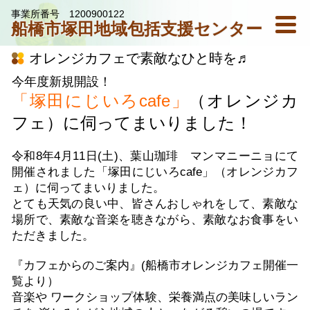
事業所番号 1200900122
船橋市
塚田地域包括支援センター
オレンジカフェで素敵なひと時を♬
ト
今年度新規開設！
「塚田にじいろcafe」
（オレンジカ
ッ
フェ）に伺ってまいりました！
令和8年4月11日(土)、葉山珈琲 マンマニーニョにて
プ
開催されました「塚田にじいろcafe」（オレンジカフ
ェ）に伺ってまいりました。
とても天気の良い中、皆さんおしゃれをして、素敵な
ペ
場所で、素敵な音楽を聴きながら、素敵なお食事をい
ただきました。
ー
『カフェからのご案内』(船橋市オレンジカフェ開催一
覧より）
音楽や ワークショップ体験、栄養満点の美味しいラン